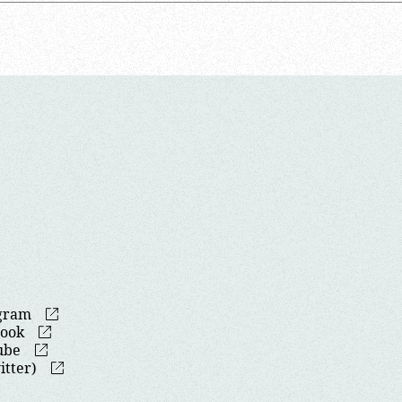
gram
book
ube
itter)