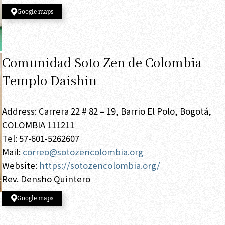
Google maps
Comunidad Soto Zen de Colombia
Templo Daishin
Address: Carrera 22 # 82 – 19, Barrio El Polo, Bogotá,
COLOMBIA 111211
Tel: 57-601-5262607
Mail:
correo@sotozencolombia.org
Website:
https://sotozencolombia.org/
Rev. Densho Quintero
Google maps