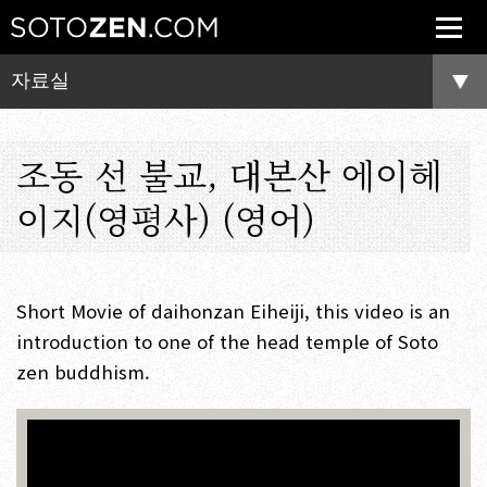
자료실
조동 선 불교, 대본산 에이헤
이지(영평사) (영어)
Short Movie of daihonzan Eiheiji, this video is an
introduction to one of the head temple of Soto
zen buddhism.