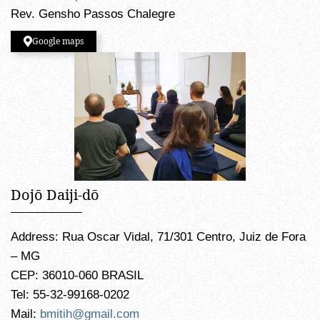
Rev. Gensho Passos Chalegre
Google maps
Dojō Daiji-dō
Address: Rua Oscar Vidal, 71/301 Centro, Juiz de Fora
– MG
CEP: 36010-060 BRASIL
Tel: 55-32-99168-0202
Mail:
bmitih@gmail.com