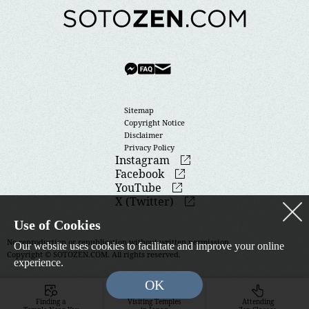
Sitemap
Copyright Notice
Disclaimer
Privacy Policy
Instagram
Facebook
YouTube
X (Twitter)
Use of Cookies
No reproduction or republication without written permission.
Our website uses cookies to facilitate and improve your online
Copyright © SOTOZEN.COM. All rights reserved.
experience.
OK
Finding a
Visiting Temples
Attending