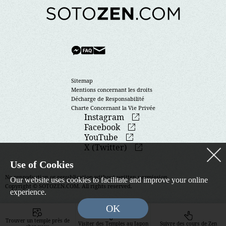
Sitemap
Mentions concernant les droits
Décharge de Responsabilité
Charte Concernant la Vie Privée
Instagram
Facebook
YouTube
X (Twitter)
Use of Cookies
No reproduction or republication without written permission.
Our website uses cookies to facilitate and improve your online
Copyright © SOTOZEN.COM. All rights reserved.
experience.
OK
Trouver un temple près de
Visiter des Temples au Japon
Suivre des cours de Zen